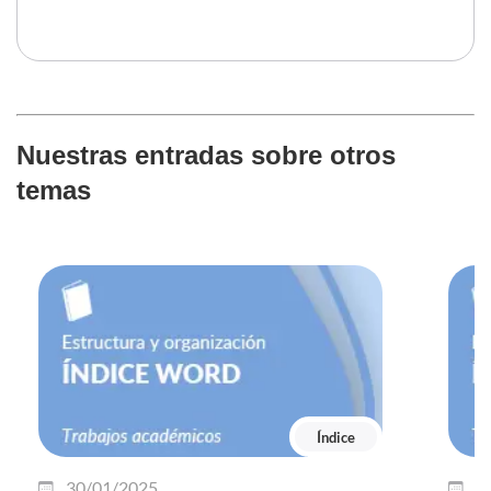
Nuestras entradas sobre otros
temas
Índice
30/01/2025
0