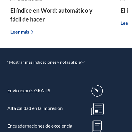
El índice en Word: automático y
El í
fácil de hacer
Leer
Leer más
* Mostrar más indicaciones y notas al pie
Envío exprés GRATIS
Alta calidad en la impresión
Encuadernaciones de excelencia