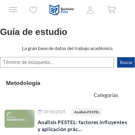
Guía de estudio
La gran base de datos del trabajo académico.
Buscar
Buscar
Metodología
Categorías
Leer más
07/05/2025
Análisis PESTEL
Análisis PESTEL: factores influyentes
y aplicación prác...