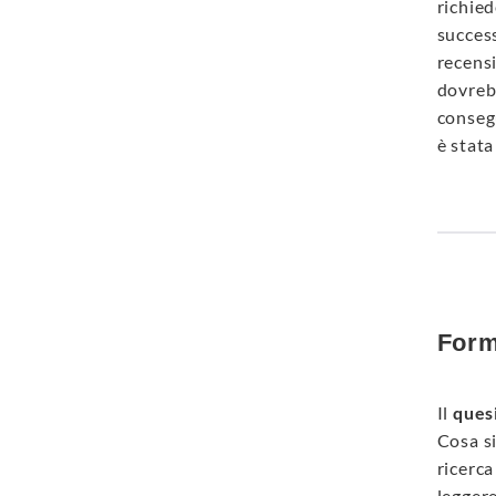
richied
success
recensi
dovreb
conseg
è stata
Formu
Il
quesi
Cosa si
ricerca
leggere