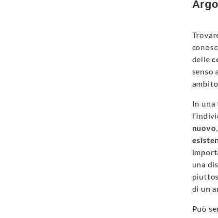
Argo
Trovar
conosce
delle
c
senso a
ambito
In una 
l’indiv
nuovo
esiste
importa
una dis
piuttos
di un a
Può sem