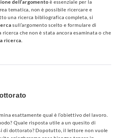
zione dell’argomento
è essenziale per la
rea tematica, non è possibile ricercare e
to una ricerca bibliografica completa, si
cerca
sull’argomento scelto e formulare di
la ricerca che non è stata ancora esaminata o che
a ricerca
.
dottorato
ermina esattamente qual è l’obiettivo del lavoro.
modo? Quale risposta utile a un quesito di
si di dottorato? Dopotutto, il lettore non vuole
eguito spiegheremo cosa bisogna tenere in