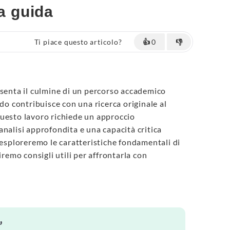
na guida
Ti piace questo articolo?
👍
0
👎
senta il culmine di un percorso accademico
ndo contribuisce con una ricerca originale al
uesto lavoro richiede un approccio
nalisi approfondita e una capacità critica
 esploreremo le caratteristiche fondamentali di
iremo consigli utili per affrontarla con
”