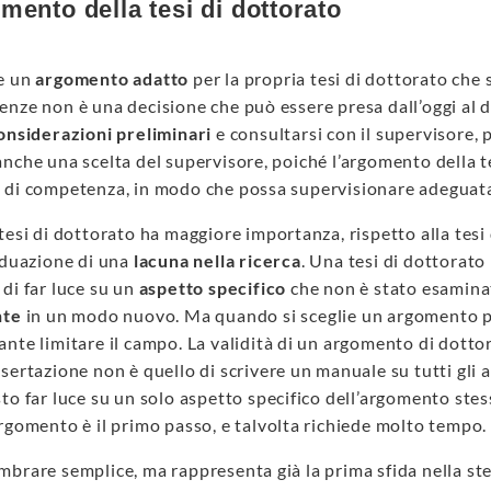
mento della tesi di dottorato
e un
argomento adatto
per la propria tesi di dottorato che s
nze non è una decisione che può essere presa dall’oggi al do
onsiderazioni preliminari
e consultarsi con il supervisore, 
nche una scelta del supervisore, poiché l’argomento della t
 di competenza, in modo che possa supervisionare adeguatam
tesi di dottorato ha maggiore importanza, rispetto alla tesi 
iduazione di una
lacuna nella ricerca
. Una tesi di dottorato
, di far luce su un
aspetto specifico
che non è stato esamina
nte
in un modo nuovo. Ma quando si sceglie un argomento per
nte limitare il campo. La validità di un argomento di dott
sertazione non è quello di scrivere un manuale su tutti gli
to far luce su un solo aspetto specifico dell’argomento stes
rgomento è il primo passo, e talvolta richiede molto tempo.
brare semplice, ma rappresenta già la prima sfida nella ste