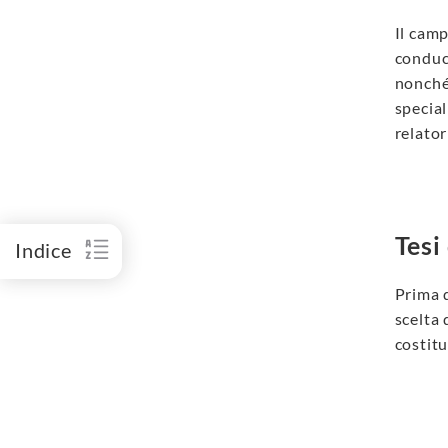
Il camp
conduca
nonché 
special
relator
Tesi
Indice
Prima d
scelta 
costitu