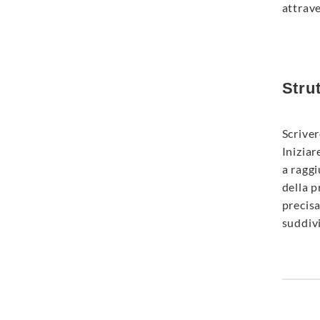
attrave
Strut
Scriver
Iniziar
a raggi
della p
precisa
suddivi