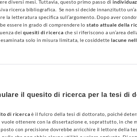
ere diversi mesi. Tuttavia, questo primo passo di
individua
iva ricerca bibliografica. Se non si decide innanzitutto un’a
re la letteratura specifica sull’argomento. Dopo aver condot
be essere in grado di comprendere lo
stato attuale della ri
uenza dei
quesiti di ricerca
che si riferiscono a un’area del
 esaminata solo in misura limitata, le cosiddette
lacune nell
lare il quesito di ricerca per la tesi di 
to di ricerca
è il fulcro della tesi di dottorato, poiché det
 vuole ottenere con la dissertazione e, soprattutto, in che 
 posto con precisione dovrebbe arricchire il lettore della te
 nulla che non abbia alcuna utilità o valore aggiunto. Di s