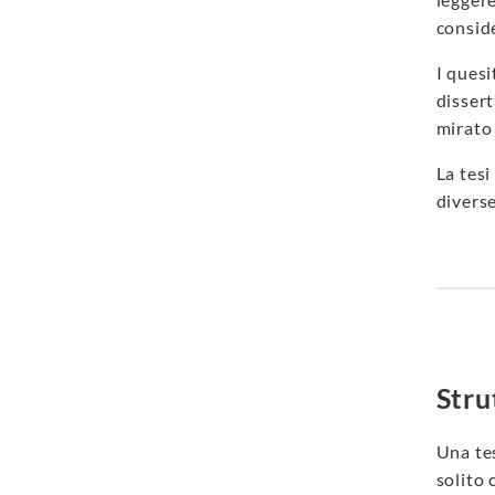
conside
I quesi
disser
mirato 
La tes
divers
Stru
Una tes
solito 