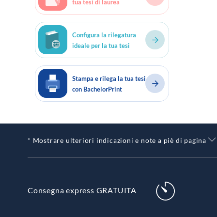
tua tesi di laurea
Configura la rilegatura
ideale per la tua tesi
Stampa e rilega la tua tesi
con BachelorPrint
* Mostrare ulteriori indicazioni e note a piè di pagina
Consegna express GRATUITA