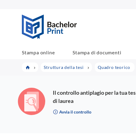
BachelorPrint
Stampa online
Stampa di documenti
Struttura della tesi
Quadro teorico
Il controllo antiplagio per la tua tes
di laurea
Avvia il controllo