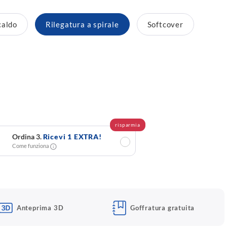
caldo
Rilegatura a spirale
Softcover
risparmia
Ordina 3.
Ricevi 1 EXTRA!
✓
Come funziona
Anteprima 3D
Goffratura gratuita