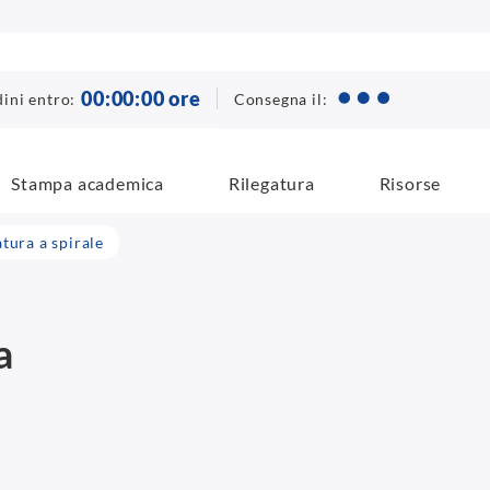
00
:
00
:
00
ore
Consegna il:
ini entro:
Stampa academica
Rilegatura
Risorse
atura a spirale
a