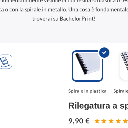
 immediatamente visibile la tua tesina scolastica o tesi
stica o con la spirale in metallo. Una cosa è fondamenta
troverai su BachelorPrint!
Spirale in plastica
Spirale
Rilegatura a s
9,90 €