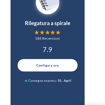
Rilegatura a spirale
188 Recensioni
7.9
Configura ora
Consegna express:
01. April