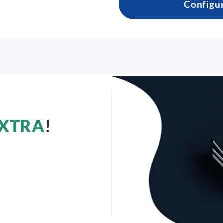
Configu
XTRA
!