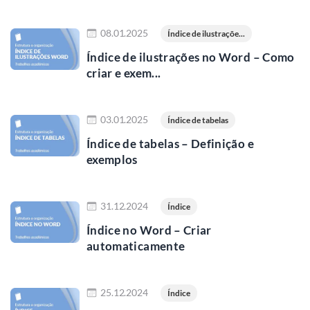
Ler mais
08.01.2025
Índice de ilustraçõe...
Índice de ilustrações no Word – Como
criar e exem...
Ler mais
03.01.2025
Índice de tabelas
Índice de tabelas – Definição e
exemplos
Ler mais
31.12.2024
Índice
Índice no Word – Criar
automaticamente
Ler mais
25.12.2024
Índice