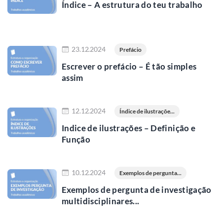
Índice – A estrutura do teu trabalho
Ler mais
23.12.2024
Prefácio
Escrever o prefácio – É tão simples
assim
Ler mais
12.12.2024
Índice de ilustraçõe...
Indice de ilustrações – Definição e
Função
Ler mais
10.12.2024
Exemplos de pergunta...
Exemplos de pergunta de investigação
multidisciplinares...