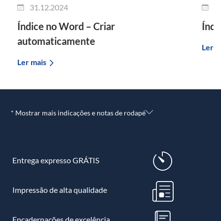
31.12.2024
2
Índice no Word – Criar
Índi
automaticamente
Ler m
Ler mais
* Mostrar mais indicações e notas de rodapé
Entrega expresso GRÁTIS
Impressão de alta qualidade
Encadernações de excelência