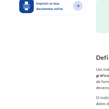
Imprimir os teus
documentos online
Defi
Um índ
gráfic
de form
desenvo
O índi
Além d