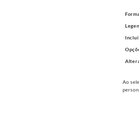
Form
Lege
Inclu
Opçõ
Alter
Ao sel
persona