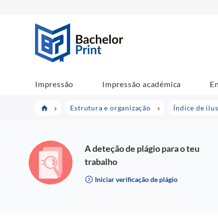
Bachelorprint
Impressão
Impressão académica
E
Estrutura e organização
Índice de il
A deteção de plágio para o teu
trabalho
Iniciar verificação de plágio