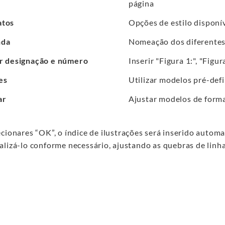
página
atos
Opções de estilo disponí
nda
Nomeação dos diferente
ir designação e número
Inserir "Figura 1:", "Figura
es
Utilizar modelos pré-def
ar
Ajustar modelos de form
ecionares “OK”, o índice de ilustrações será inserido auto
lizá-lo conforme necessário, ajustando as quebras de linha,