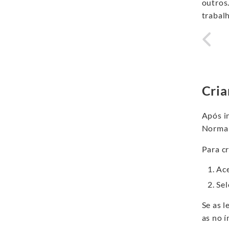
outros.
trabal
Cria
Após in
Normal
Para cr
Ace
Sel
Se as 
as no í