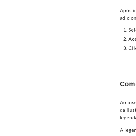
Após in
adicion
Sel
Ace
Cli
Como
Ao ins
da ilus
legend
A legen