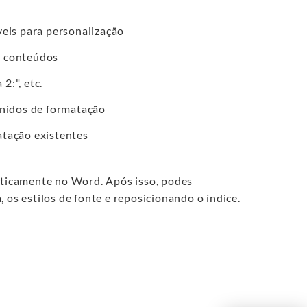
veis para personalização
s conteúdos
 2:", etc.
inidos de formatação
atação existentes
maticamente no Word. Após isso, podes
 os estilos de fonte e reposicionando o índice.