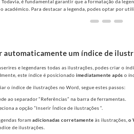
 Todavia, é fundamental garantir que a formatação da legend
ho académico. Para destacar a legenda, podes optar por uti
r automaticamente um índice de ilust
serires e legendares todas as ilustrações, podes criar o índ
mente, este índice é posicionado
imediatamente após
o ín
iar o índice de ilustrações no Word, segue estes passos:
de ao separador “Referências” na barra de ferramentas.
eciona a opção “Inserir Índice de ilustrações “.
legendas foram
adicionadas corretamente
às ilustrações,
o 
ndice de ilustrações.