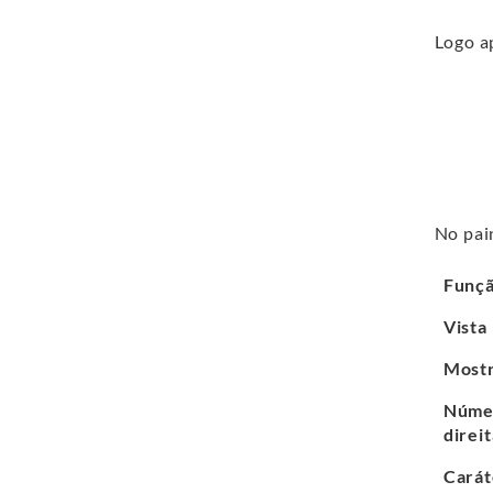
Logo ap
No pai
Funç
Vista
Mostr
Númer
direit
Carát