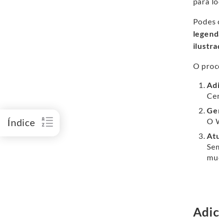
para lo
Podes 
legend
ilustr
O proc
Adi
Cer
Ger
Índice
O W
Atu
Sem
mu
Adic