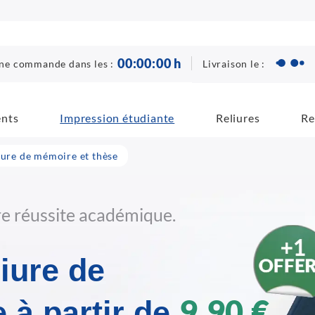
00
:
00
:
00
h
Livraison le :
ne commande dans les :
ents
Impression étudiante
Reliures
Re
iure de mémoire et thèse
re réussite académique.
liure de
9,90 €
 à partir de