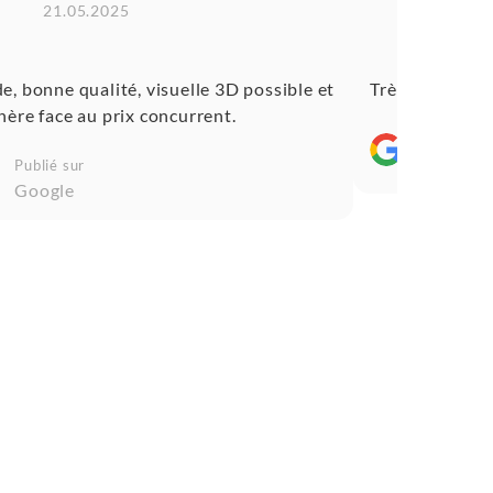
21.05.2025
14.0
e, bonne qualité, visuelle 3D possible et
Très rapide, ar
hère face au prix concurrent.
Publié su
Google
Publié sur
Google