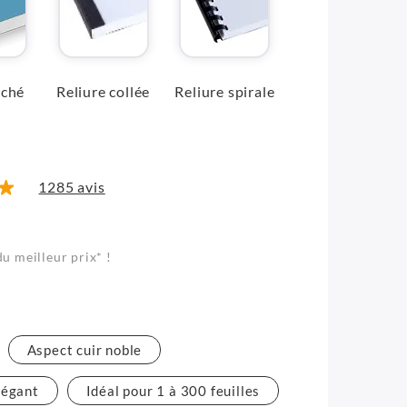
oché
Reliure collée
Reliure spirale
1285 avis
du meilleur prix* !
Aspect cuir noble
légant
Idéal pour 1 à 300 feuilles