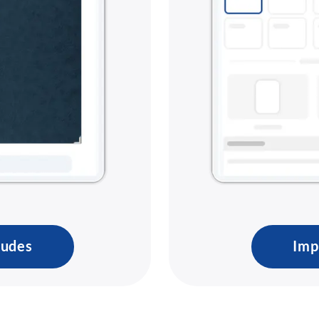
tudes
Imp