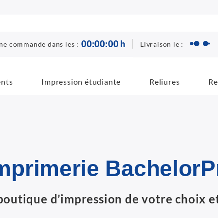
00
:
00
:
00
h
Livraison le :
ne commande dans les :
ents
Impression étudiante
Reliures
Re
mprimerie BachelorP
boutique d’impression de votre choix et