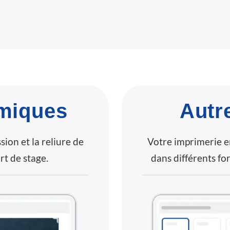
miques
Autr
ion et la reliure de
Votre imprimerie e
t de stage.
dans différents for