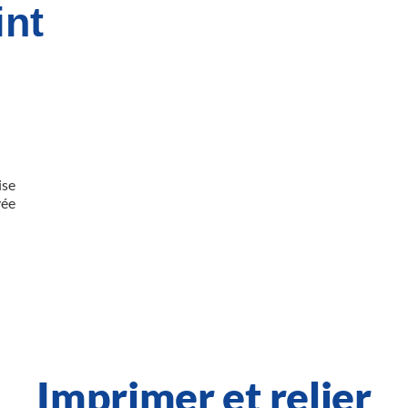
int
ise
vée
Imprimer et relier