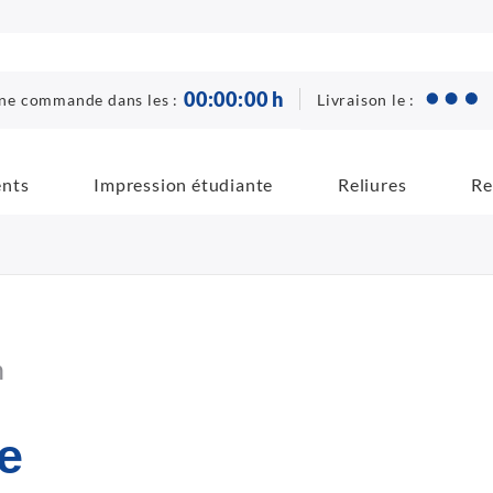
00
:
00
:
00
h
Livraison le :
ne commande dans les :
ents
Impression étudiante
Reliures
Re
n
e