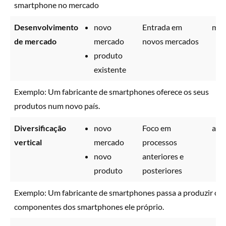
smartphone no mercado
Desenvolvimento
novo
Entrada em
méd
de mercado
mercado
novos mercados
produto
existente
Exemplo: Um fabricante de smartphones oferece os seus
produtos num novo país.
Diversificação
novo
Foco em
alto
vertical
mercado
processos
novo
anteriores e
produto
posteriores
Exemplo: Um fabricante de smartphones passa a produzir os
componentes dos smartphones ele próprio.