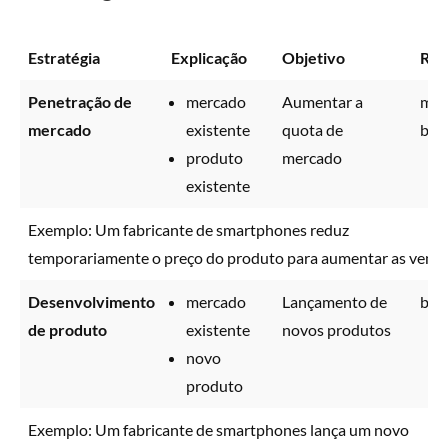
Estratégia
Explicação
Objetivo
Ris
Penetração de
mercado
Aumentar a
mui
mercado
existente
quota de
bai
produto
mercado
existente
Exemplo: Um fabricante de smartphones reduz
temporariamente o preço do produto para aumentar as venda
Desenvolvimento
mercado
Lançamento de
bai
de produto
existente
novos produtos
novo
produto
Exemplo: Um fabricante de smartphones lança um novo