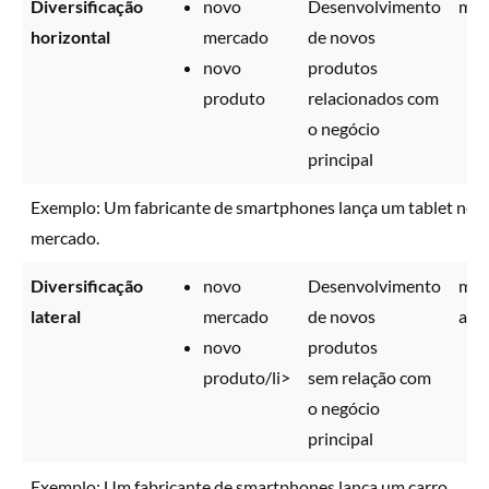
Diversificação
novo
Desenvolvimento
méd
horizontal
mercado
de novos
novo
produtos
produto
relacionados com
o negócio
principal
Exemplo: Um fabricante de smartphones lança um tablet no
mercado.
Diversificação
novo
Desenvolvimento
mui
lateral
mercado
de novos
alto
novo
produtos
produto/li>
sem relação com
o negócio
principal
Exemplo: Um fabricante de smartphones lança um carro