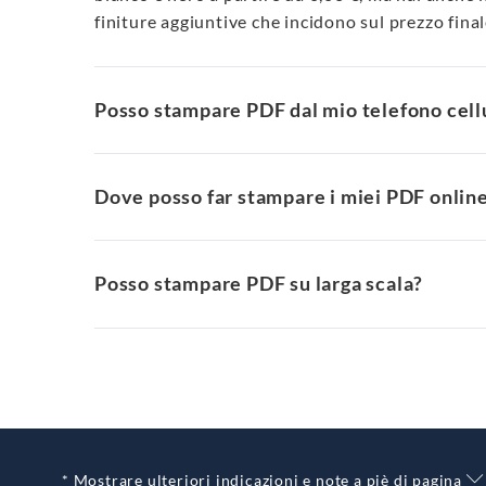
finiture aggiuntive che incidono sul prezzo final
Posso stampare PDF dal mio telefono cell
Dove posso far stampare i miei PDF onlin
Posso stampare PDF su larga scala?
* Mostrare ulteriori indicazioni e note a piè di pagina