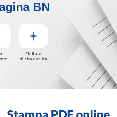
agina BN
o
Finitura
ente
di alta qualità
Stampa PDF online