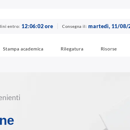
12
:
06
:
01
ore
martedì, 11/08/
ini entro:
Consegna il:
Stampa academica
Rilegatura
Risorse
enienti
ine