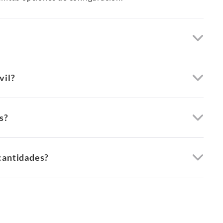
vil?
s?
cantidades?