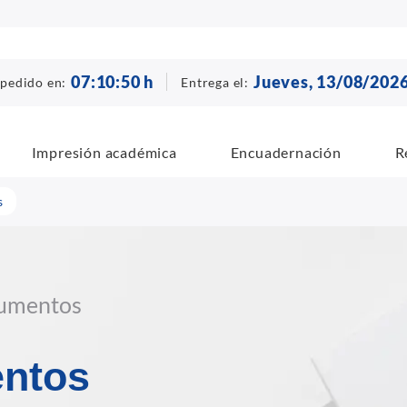
07
:
10
:
49
h
Jueves, 13/08/202
 pedido en:
Entrega el:
Impresión académica
Encuadernación
R
s
cumentos
entos