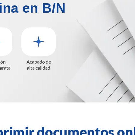
ina en B/N
ión
Acabado de
barata
alta calidad
rimir documentos on