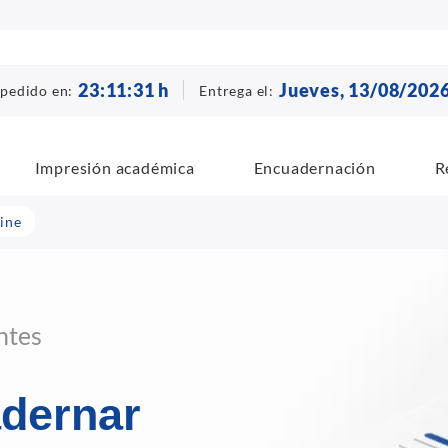
23
:
11
:
30
h
Jueves, 13/08/202
 pedido en:
Entrega el:
Impresión académica
Encuadernación
R
ine
ntes
adernar