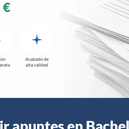
 €
ión
Acabado de
barata
alta calidad
r apuntes en Bache