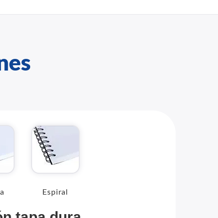
nes
ca
Espiral
n tapa dura