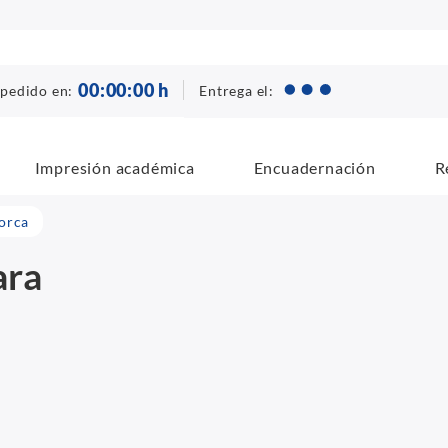
00
:
00
:
00
h
Entrega el:
 pedido en:
Impresión académica
Encuadernación
R
orca
ara