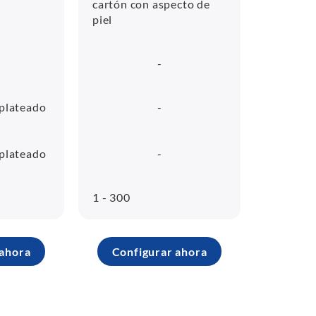
cartón con aspecto de
piel
-
 plateado
-
 plateado
-
1 - 300
 ahora
Configurar ahora