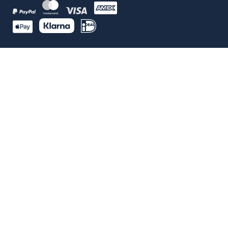
100% ECHTE BEOORDELINGEN
Google beoordeling
4.9
5038 reviews
Bijgewerkt: 08/2026