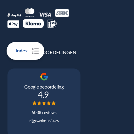
Index
100% ECHTE BEOORDELINGEN
Google beoordeling
4.9
5038 reviews
Bijgewerkt: 08/2026