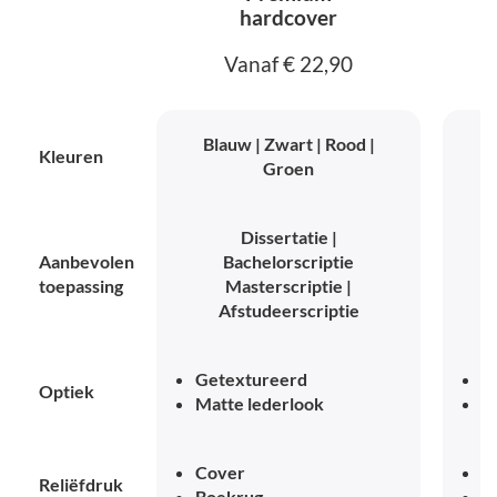
hardcover
Vanaf € 22,90
Blauw | Zwart | Rood |
B
Kleuren
Groen
Dissertatie |
Aanbevolen
Bachelorscriptie
toepassing
Masterscriptie |
Afstudeerscriptie
Getextureerd
G
Optiek
Matte lederlook
L
Cover
C
Reliëfdruk
Boekrug
B