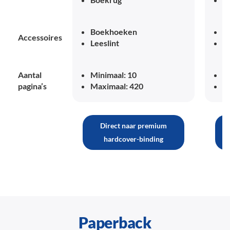
Boekhoeken
B
Accessoires
Leeslint
Le
Aantal
Minimaal: 10
M
pagina’s
Maximaal: 420
M
Direct naar premium
hardcover-binding
Paperback