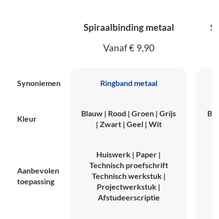
Spiraalbinding metaal
Sp
Vanaf € 9,90
Synoniemen
Ringband metaal
Blauw | Rood | Groen | Grijs
Bla
Kleur
| Zwart | Geel | Wit
Huiswerk | Paper |
Technisch proefschrift
T
Aanbevolen
Technisch werkstuk |
toepassing
Projectwerkstuk |
Afstudeerscriptie