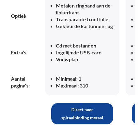
Metalen ringband aan de
P
linkerkant
l
Optiek
Transparante frontfolie
T
Gekleurde kartonnen rug
G
Cd met bestanden
C
Extra’s
Ingelijmde USB-card
I
Vouwplan
V
Aantal
Minimaal: 1
M
pagina's:
Maximaal: 310
M
Direct naar
spiraalbinding metaal